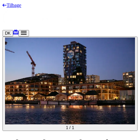
Tilbage
DK
1
/
1