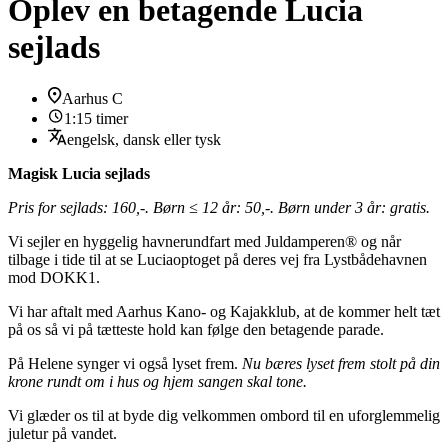
Oplev en betagende Lucia
sejlads
Aarhus C
1:15 timer
engelsk, dansk eller tysk
Magisk Lucia sejlads
Pris for sejlads: 160,-. Børn ≤ 12 år: 50,-. Børn under 3 år: gratis.
Vi sejler en hyggelig havnerundfart med Juldamperen® og når
tilbage i tide til at se Luciaoptoget på deres vej fra Lystbådehavnen
mod DOKK1.
Vi har aftalt med Aarhus Kano- og Kajakklub, at de kommer helt tæt
på os så vi på tætteste hold kan følge den betagende parade.
På Helene synger vi også lyset frem.
Nu bæres lyset frem stolt på din
krone rundt om i hus og hjem sangen skal tone.
Vi glæder os til at byde dig velkommen ombord til en uforglemmelig
juletur på vandet.